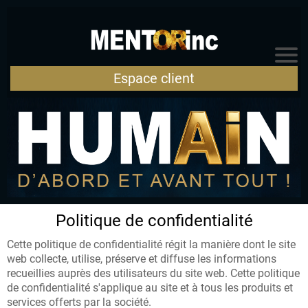
AC
CU
Espace client
EIL
A
R
TI
Politique de confidentialité
C
Cette politique de confidentialité régit la manière dont le site
L
web collecte, utilise, préserve et diffuse les informations
E
recueillies auprès des utilisateurs du site web. Cette politique
de confidentialité s'applique au site et à tous les produits et
S
services offerts par la société.