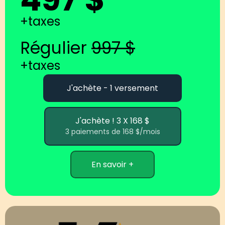
+taxes
Régulier
997 $
+taxes
J'achète - 1 versement
J'achète ! 3 X 168 $
3 paiements de 168 $/mois
En savoir +