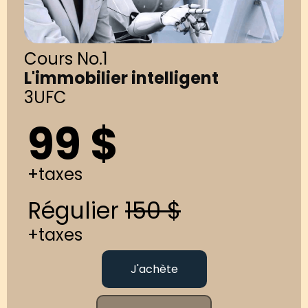
Cours No.1
L'immobilier intelligent
3UFC
99 $
+taxes
Régulier
150 $
+taxes
J'achète