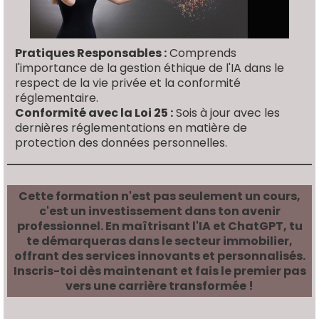
Pratiques Responsables :
Comprends
l'importance de la gestion éthique de l'IA dans le
respect de la vie privée et la conformité
réglementaire.
Conformité avec la Loi 25 :
Sois à jour avec les
dernières réglementations en matière de
protection des données personnelles.
Cette formation n'est pas seulement un cours,
c'est un investissement dans ton avenir
professionnel. En maîtrisant l'IA et ChatGPT, tu
te démarqueras dans le secteur immobilier,
offrant des services innovants et personnalisés.
Inscris-toi dès maintenant et fais le premier pas
vers une carrière transformée !