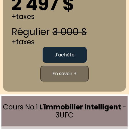
2 497 $
+taxes
Régulier
3 000 $
+taxes
J'achète
En savoir +
Cours No.1
L'immobilier intelligent
-
3UFC