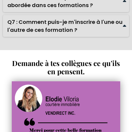
abordée dans ces formations ?
pour commencer.
Oui ! L'utilisation éthique et responsable de l'IA en
immobilier est abordé dans chacune des
Q7 : Comment puis-je m'inscrire à l'une ou
formations afin que tu exerces avec confiance et
l'autre de ces formation ?
dans le respect des meilleures pratiques du
secteur.
C'est simple : clique sur le bouton «
J'achète
» et
c'est parti.
Demande à tes collègues ce qu'ils
en pensent.