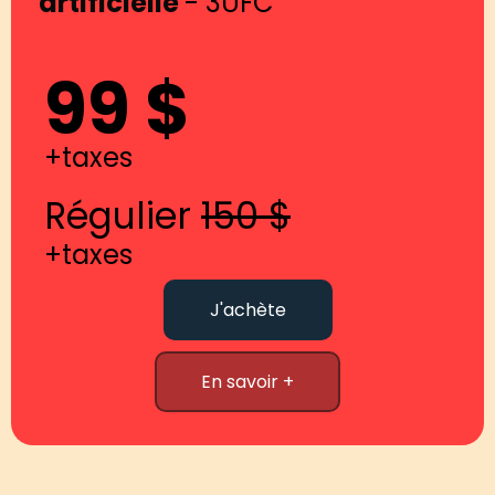
artificielle
- 3UFC
99 $
+taxes
Régulier
150 $
+taxes
J'achète
En savoir +