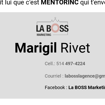
it lui que c'est
MENTORINC
qui t'env
Marigil
Rivet
Cell.: 514
497-4224
Courriel :
labosslagence@gm
Facebook :
La BOSS Marketi