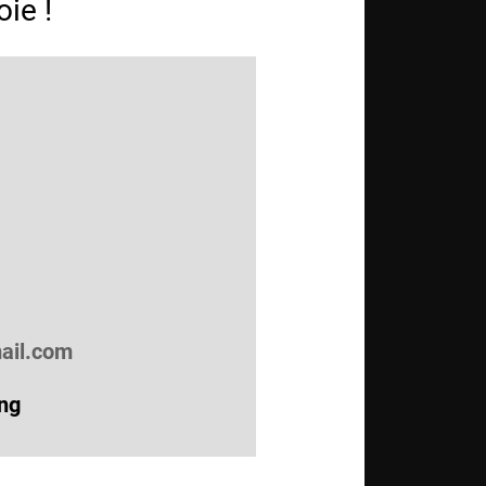
oie !
ail.com
ng