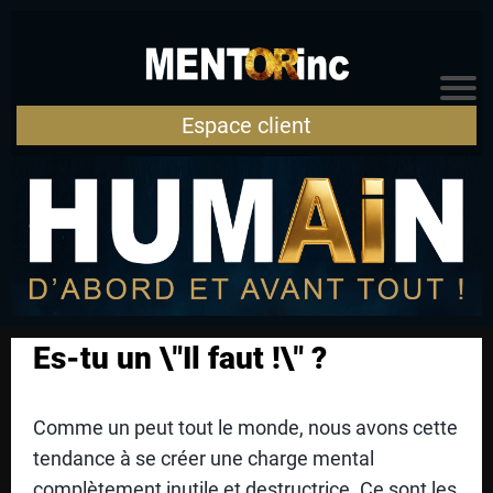
AC
CU
Espace client
EIL
A
R
TI
Es-tu un \"Il faut !\" ?
C
L
Comme un peut tout le monde, nous avons cette
E
tendance à se créer une charge mental
S
complètement inutile et destructrice. Ce sont les