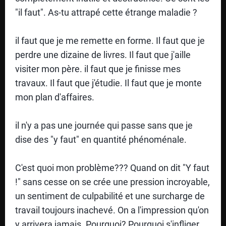
"il faut". As-tu attrapé cette étrange maladie ?
C
il faut que je me remette en forme. Il faut que je
A
perdre une dizaine de livres. Il faut que j'aille
T
visiter mon père. il faut que je finisse mes
travaux. Il faut que j'étudie. Il faut que je monte
É
mon plan d'affaires.
G
O
il n'y a pas une journée qui passe sans que je
R
dise des "y faut" en quantité phénoménale.
IE
C'est quoi mon problème??? Quand on dit "Y faut
S
!" sans cesse on se crée une pression incroyable,
un sentiment de culpabilité et une surcharge de
travail toujours inachevé. On a l'impression qu'on
F
y arrivera jamais. Pourquoi? Pourquoi s'infliger