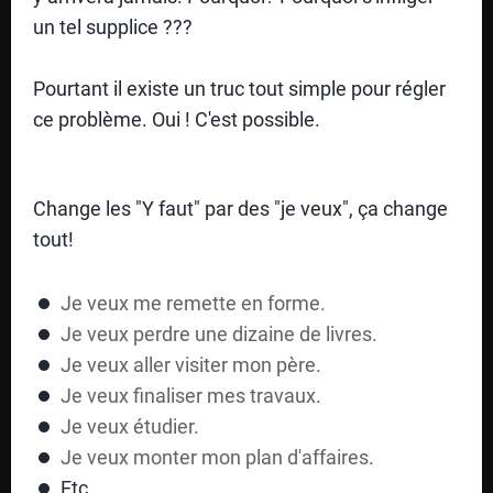
O
un tel supplice ???
R
Pourtant il existe un truc tout simple pour régler
M
ce problème. Oui ! C'est possible.
A
TI
O
Change les "Y faut" par des "je veux", ça change
tout!
N
S
Je veux me remette en forme.
Je veux perdre une dizaine de livres.
Je veux aller visiter mon père.
CO
Je veux finaliser mes travaux.
NT
Je veux étudier.
AC
Je veux monter mon plan d'affaires.
Etc...