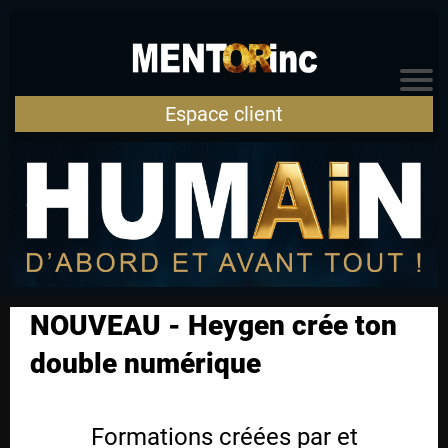
AC
CU
Espace client
EIL
A
R
TI
NOUVEAU - Heygen crée ton
C
double numérique
L
E
S
Formations créées par et