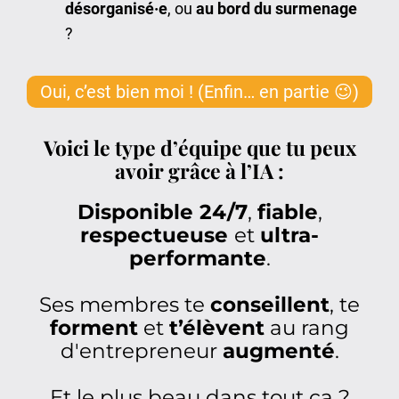
désorganisé·e
, ou
au bord du surmenage
?
Oui, c’est bien moi ! (Enfin… en partie 😉)
Voici le type d’équipe que tu peux
avoir grâce à l’IA :
Disponible 24/7
,
fiable
,
respectueuse
et
ultra-
performante
.
Ses membres te
conseillent
, te
forment
et
t’élèvent
au rang
d'entrepreneur
augmenté
.
Et le plus beau dans tout ça ?